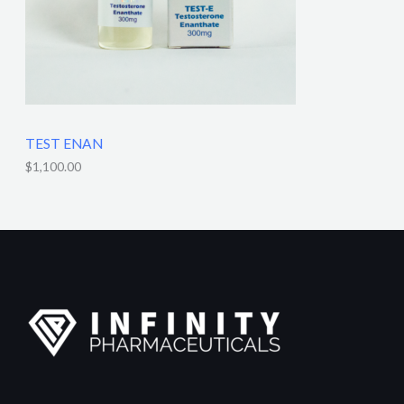
TEST ENAN
$
1,100.00