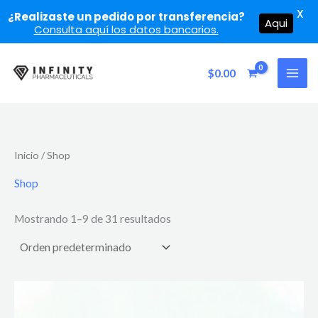
X
¿Realizaste un pedido por transferencia?
Aqui
Consulta aquí los datos bancarios.
Ir
al
$
0.00
contenido
Inicio
/ Shop
Shop
Mostrando 1–9 de 31 resultados