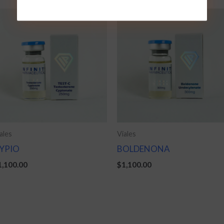
ales
Viales
YPIO
BOLDENONA
1,100.00
$
1,100.00