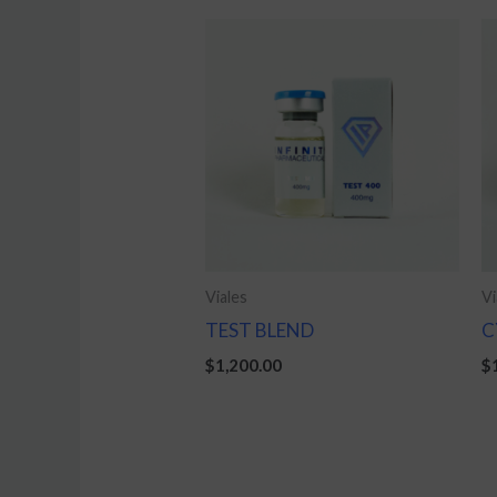
Viales
Vi
TEST BLEND
C
$
1,200.00
$