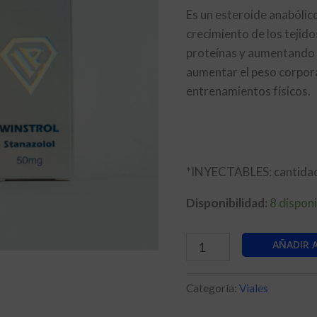
Es un esteroide anabólic
crecimiento de los tejido
proteínas y aumentando e
aumentar el peso corpor
entrenamientos físicos.
*INYECTABLES: cantidad
Disponibilidad:
8 dispon
WINSTROL
AÑADIR 
cantidad
Categoría:
Viales