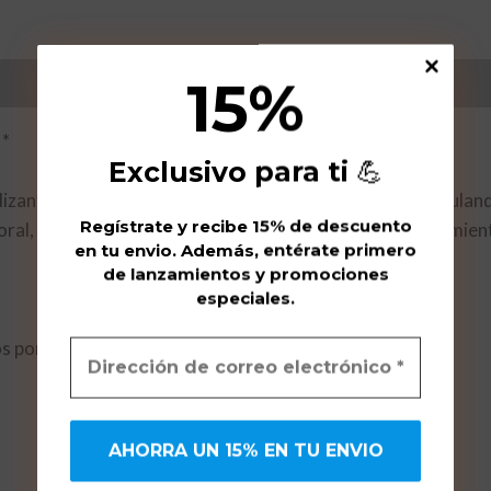
1
5%
*
Exclusivo para ti
💪
izante que favorece el crecimiento de los tejidos, estimuland
Regístrate y recibe 15% de descuento
ral, sin aumentar el peso corporal. Contribuye al rendimien
en tu envio. Además, entérate primero
de lanzamientos y promociones
especiales.
 por ml.