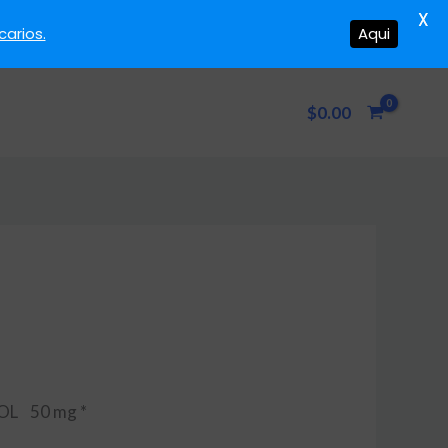
X
arios.
Aqui
$
0.00
L 50 mg *